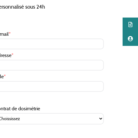
personnalisé sous 24h
mail
*
resse
*
lle
*
ntrat de dosimétrie