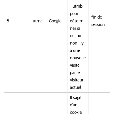
_utmb
pour
fin de
8
__utmc
Google
détermi
session
ner si
oui ou
non il y
a une
nouvelle
visite
par le
visiteur
actuel
Il s’agit
d’un
cookie