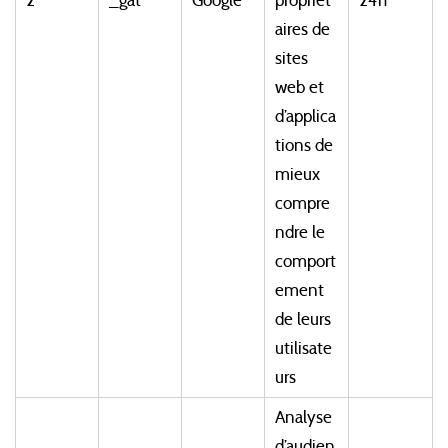
2
_gat
Google
propriét
24h
aires de
sites
web et
d’applica
tions de
mieux
compre
ndre le
comport
ement
de leurs
utilisate
urs
Analyse
d’audien