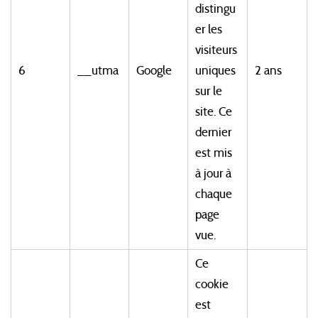
distingu
er les
visiteurs
6
__utma
Google
uniques
2 ans
sur le
site. Ce
dernier
est mis
à jour à
chaque
page
vue.
Ce
cookie
est