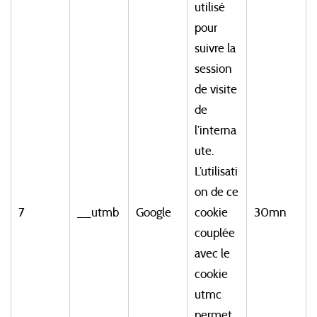
utilisé
pour
suivre la
session
de visite
de
l’interna
ute.
L’utilisati
on de ce
7
__utmb
Google
cookie
30mn
couplée
avec le
cookie
utmc
permet