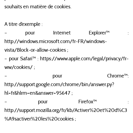
souhaits en matière de cookies.
A titre d’exemple :
– pour Internet Explorer™ :
http://windows.microsoft.com/fr-FR/windows-
vista/Block-or-allow-cookies ;
– pour Safari™ : https://www.apple.com/legal/privacy/fr-
ww/cookies/ ;
– pour Chrome™:
http://support.google.com/chrome/bin/answer.py?
hl=fr&hlrm=en&answer=95647 ;
– pour Firefox™ :
http://support.mozilla.org/fr/kb/Activer%20et%20d%C3
%A9sactiver%20les%20cookies ;