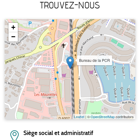
TROUVEZ-NOUS
+
−
Bureau de la PCR
Leaflet
| ©
OpenStreetMap
contributors
Siège social et administratif