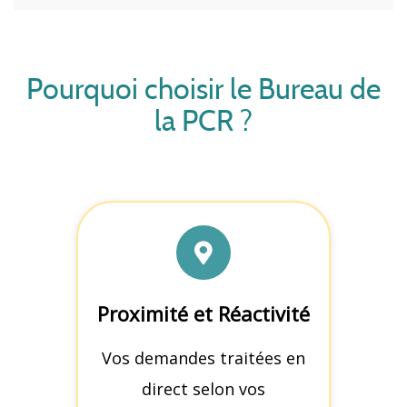
Pourquoi choisir le Bureau de
la PCR ?
Vos appels téléphoniques ou
vos mails sont traités
Proximité et Réactivité
rapidement. Déléguez-nous vos
Vos demandes traitées en
obligations réglementaires en
direct selon vos
toute sérénité.